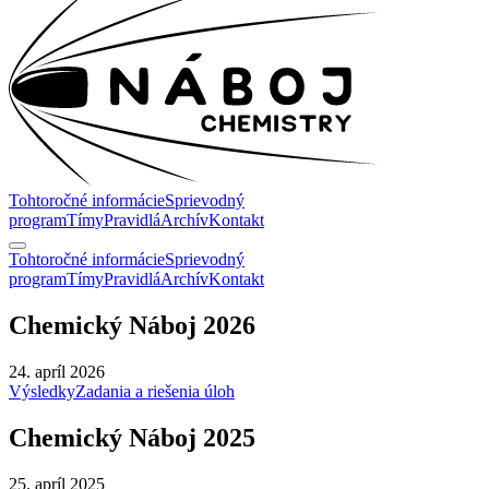
Tohtoročné informácie
Sprievodný
program
Tímy
Pravidlá
Archív
Kontakt
Tohtoročné informácie
Sprievodný
program
Tímy
Pravidlá
Archív
Kontakt
Chemický Náboj 2026
24. apríl 2026
Výsledky
Zadania a riešenia úloh
Chemický Náboj 2025
25. apríl 2025